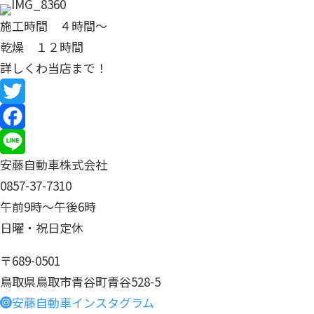
施工時間 ４時間～
乾燥 １２時間
詳しくわ当店まで！
T
w
F
安藤自動車株式会社
i
a
L
0857-37-7310
t
c
i
午前9時〜午後6時
t
e
n
日曜・祝日定休
e
b
e
〒689-0501
r
o
鳥取県鳥取市青谷町青谷528-5
o
安藤自動車インスタグラム