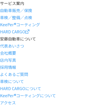
k
サービス案内
自動車販売／保険
車検／整備／点検
KeePer®コーティング
HARD CARGO
安藤自動車について
代表あいさつ
会社概要
店内写真
採用情報
よくあるご質問
車検について
HARD CARGOについて
KeePer®コーティングについて
アクセス